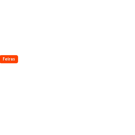
o
Feiras
AGRIMEC estreia na 29º edição
da EXPOCAFÉ
22/05/2026