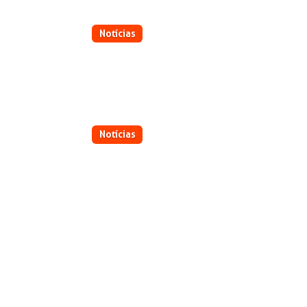
Notícias
Da inovação ao campo: os primei
27/07/2026
Notícias
Odilo Pedro Marion assume a
presidência do Conselho da
Holding do Grupo AGRIMEC
03/07/2026