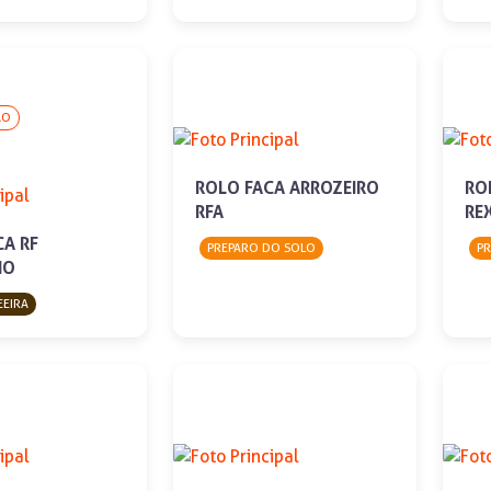
ÃO
ROLO FACA ARROZEIRO
RO
RFA
RE
CA RF
PREPARO DO SOLO
P
HO
EEIRA