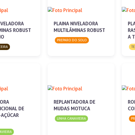
NIVELADORA
PLAINA NIVELADORA
PL
MINAS ROBUST
MULTILÂMINAS ROBUST
RA
HO
A 
PREPARO DO SOLO
EEIRA
TE
DORA
REPLANTADORA DE
RO
NCIONAL DE
MUDAS MOTUCA
CO
-AÇÚCAR
LINHA CANAVIEIRA
P
AVIEIRA