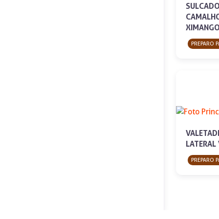
SULCAD
CAMALHO
XIMANG
PREPARO P
VALETAD
LATERAL 
PREPARO P