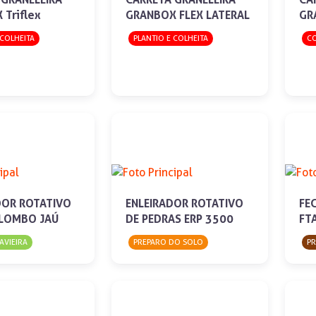
Triflex
GRANBOX FLEX LATERAL
GR
 COLHEITA
PLANTIO E COLHEITA
CO
DOR ROTATIVO
ENLEIRADOR ROTATIVO
FE
LOMBO JAÚ
DE PEDRAS ERP 3500
FT
AVIEIRA
PREPARO DO SOLO
PR