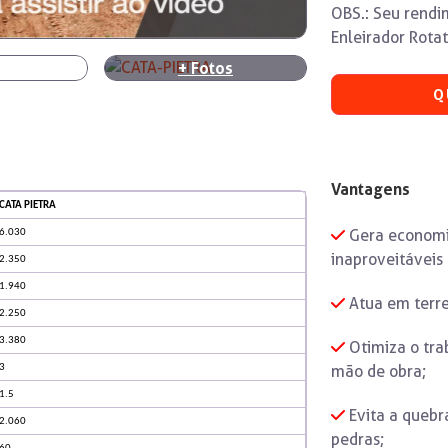
OBS.: Seu rend
Enleirador Rotat
+
Fotos
Q
Vantagens
CATA PIETRA
Gera economia
6.030
inaproveitáveis 
2.350
1.940
Atua em terre
2.250
3.380
Otimiza o tra
mão de obra;
3
1.5
Evita a quebr
2.060
pedras;