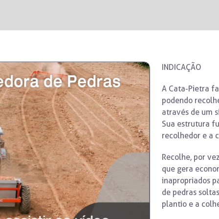
INDICAÇÃO
A Cata-Pietra f
podendo recolhe
através de um s
Sua estrutura f
recolhedor e a 
Recolhe, por ve
que gera econom
inapropriados p
de pedras soltas
plantio e a colhe