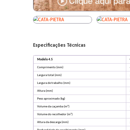
Especificações Técnicas
Modelo 4.5
Comprimento (mm)
Largura total (mm)
Largura de trabalho (mm)
Altura (mm)
Peso aproximado (kg)
Volume da caçamba (m³)
Volume do recolhedor (m³)
Altura da descarga (mm)