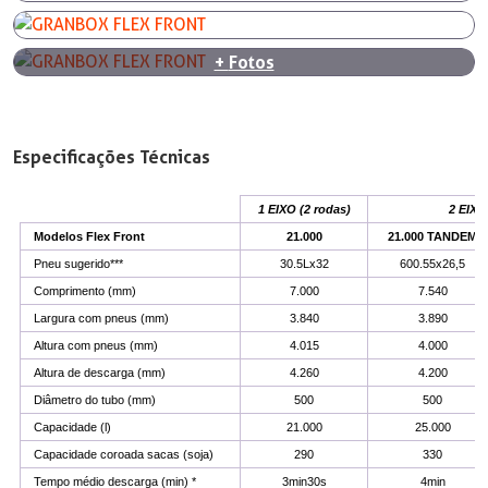
+
Fotos
Especificações Técnicas
1 EIXO (2 rodas)
2 EIXO
Modelos Flex Front
21.000
21.000
TANDEM
Pneu sugerido***
30.5Lx32
600.55x26,5
Comprimento (mm)
7.000
7.540
Largura com pneus (mm)
3.840
3.890
Altura com pneus (mm)
4.015
4.000
Altura de descarga (mm)
4.260
4.200
Diâmetro do tubo (mm)
500
500
Capacidade (l)
21.000
25.000
Capacidade coroada sacas (soja)
290
330
Tempo médio descarga (min) *
3min30s
4min