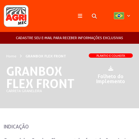
Pesquisar
CADASTRE SEU E-MAIL PARA RECEBER INFORMAÇÕES EXCLUSIVAS
Home
GRANBOX FLEX FRONT
PLANTIO E COLHEITA
GRANBOX
Folheto do
FLEX FRONT
Implemento
CARRETA GRANELEIRA
INDICAÇÃO