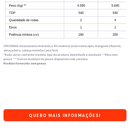
Peso (kg) **
4.590
5.645
TDP
540
540
Quantidade de rodas
2
4
Eixos
1
1
Potência mínima (cv)
180
200
OPCIONAIS: Acionamento hidráulico; Kit multiuso (tubo telescópio, mangueira flexível,
abraçadeira, cabeça móvel) e Lona fácil.
*Pode variar conforme modelo, tipo do produto, densidade e umidade. **Peso sem
pneus. ***Outros modelos de pneus disponíveis sob consulta.
Produto fornecido sem pneus.
QUERO MAIS INFORMAÇÕES!