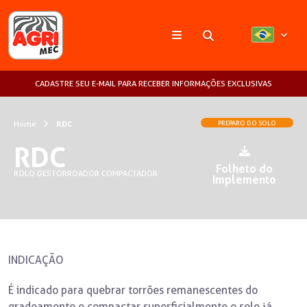
Pesquisar
CADASTRE SEU E-MAIL PARA RECEBER INFORMAÇÕES EXCLUSIVAS
Home
RDC
PREPARO DO SOLO
RDC
Folheto do
ROLO DESTORROADOR COMPACTADOR
Implemento
INDICAÇÃO
É indicado para quebrar torrões remanescentes do
gradeamento e compactar superficialmente o solo já