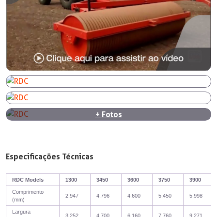
+
Fotos
Especificações Técnicas
RDC Models
1300
3450
3600
3750
3900
Comprimento
2.947
4.796
4.600
5.450
5.998
(mm)
Largura
3.252
4.700
6.160
7.760
9.271