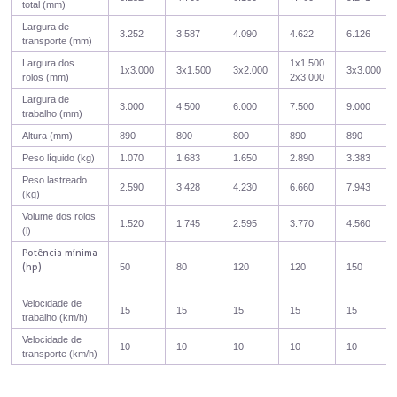
total (mm)
Largura de
3.252
3.587
4.090
4.622
6.126
transporte (mm)
Largura dos
1x1.500
1x3.000
3x1.500
3x2.000
3x3.000
rolos (mm)
2x3.000
Largura de
3.000
4.500
6.000
7.500
9.000
trabalho (mm)
Altura (mm)
890
800
800
890
890
Peso líquido (kg)
1.070
1.683
1.650
2.890
3.383
Peso lastreado
2.590
3.428
4.230
6.660
7.943
(kg)
Volume dos rolos
1.520
1.745
2.595
3.770
4.560
(l)
Potência mínima
(hp)
50
80
120
120
150
Velocidade de
15
15
15
15
15
trabalho (km/h)
Velocidade de
10
10
10
10
10
transporte (km/h)