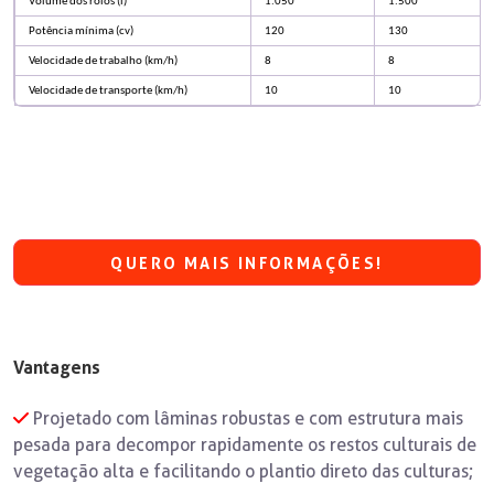
Volume dos rolos (l)
1.050
1.500
Potência mínima (cv)
120
130
Velocidade de trabalho (km/h)
8
8
Velocidade de transporte (km/h)
10
10
QUERO MAIS INFORMAÇÕES!
Vantagens
Projetado com lâminas robustas e com estrutura mais
pesada para decompor rapidamente os restos culturais de
vegetação alta e facilitando o plantio direto das culturas;