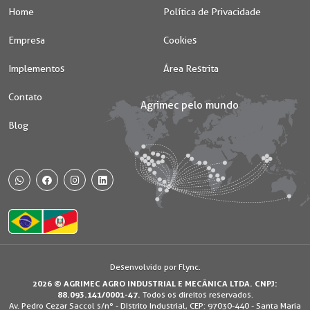
Home
Política de Privacidade
Empresa
Cookies
Implementos
Área Restrita
Contato
Blog
WhatsApp
Facebook
Instagram
Desenvolvido por Flync.
2026 © AGRIMEC AGRO INDUSTRIAL E MECÂNICA LTDA. CNPJ:
Usamos os cookies e dados de navegação visando proporcionar uma
88.093.141/0001-47.
Todos os direitos reservados.
melhor experiência durante o uso do site. Ao continuar, você concorda
Av. Pedro Cezar Saccol s/nº - Distrito Industrial, CEP: 97030-440 - Santa Maria