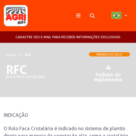
Pesquisar
CADASTRE SEU E-MAIL PARA RECEBER INFORMAÇÕES EXCLUSIVAS
Home
RFC
PREPARO DO SOLO
RFC
Folheto do
ROLO FACA CROTALÁRIA
Implemento
INDICAÇÃO
O Rolo Faca Crotalária é indicado no sistema de plantio
direto para manejo da vegetação alta, como a crotalária.