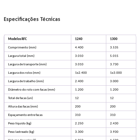
Especificações Técnicas
Modelos RFC
1240
1300
Comprimento (mm)
4.400
3.535
Largura total (mm)
3.010
5.015
Largura de transporte (mm)
3.010
3.730
Largura dos rolos (mm)
1x2.400
1x3.000
Largura de trabalho (mm)
2.400
3.000
Diâmetro do rolo com facas (mm)
1.200
1.200
Total de facas (un)
12
12
Altura das facas (mm)
200
200
Espaçamento entre facas
310
310
Peso líquido (kg)
2.250
2.430
Peso lastreado (kg)
3.300
3.930