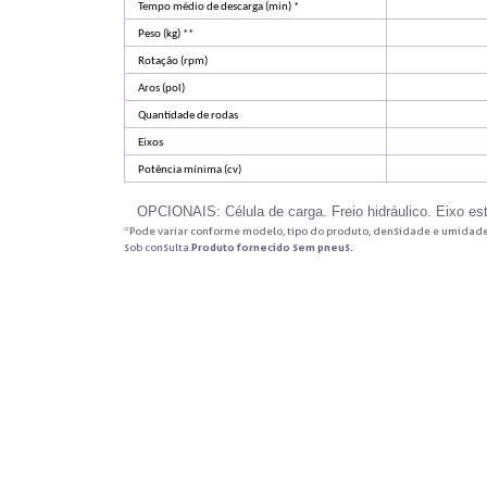
Tempo médio de descarga (min) *
Peso (kg) **
Rotação (rpm)
Aros (pol)
Quantidade de rodas
Eixos
Potência mínima (cv)
OPCIONAIS: Célula de carga. Freio hidráulico. Eixo estr
*Pode variar conforme modelo, tipo do produto, densidade e umidade
sob consulta.
Produto fornecido sem pneus.