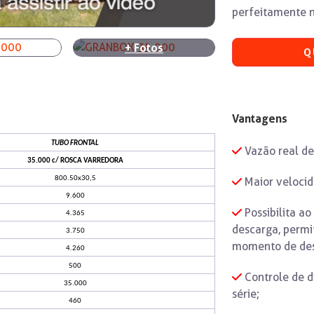
perfeitamente n
+
Fotos
Q
Vantagens
TUBO FRONTAL
Vazão real de
35.000 c/ ROSCA VARREDORA
800.50x30,5
Maior velocid
9.600
Possibilita a
4.365
descarga, permit
3.750
momento de des
4.260
500
Controle de d
35.000
série;
460