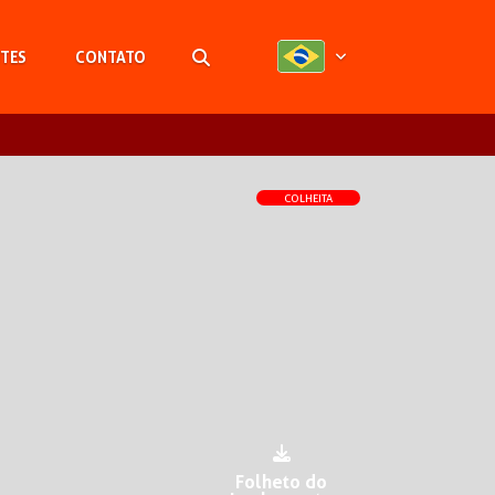
TES
CONTATO
Pesquisar
COLHEITA
Folheto do