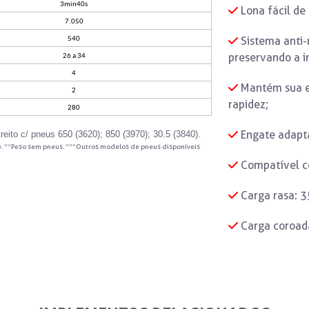
3min40s
Lona fácil de 
7.050
Sistema anti-r
540
preservando a i
26 a 34
4
Mantém sua e
2
rapidez;
280
Engate adaptá
eito c/ pneus 650 (3620); 850 (3970); 30.5 (3840).
. **Peso sem pneus. ***Outros modelos de pneus disponíveis
Compatível co
Carga rasa: 35
Carga coroada