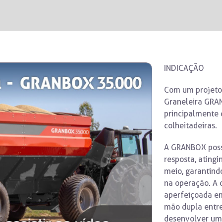
INDICAÇÃO
Com um projeto 
Graneleira GRAN
principalmente 
colheitadeiras.
A GRANBOX poss
resposta, ating
meio, garantind
na operação. A 
aperfeiçoada e
mão dupla entre 
desenvolver um 