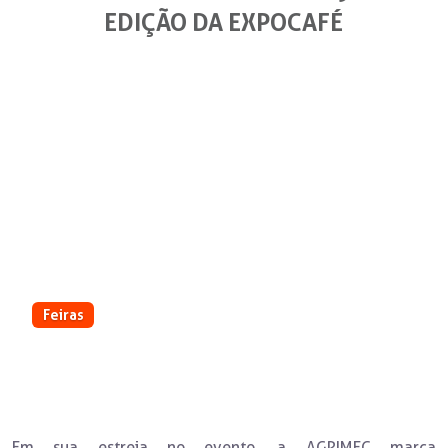
EDIÇÃO DA EXPOCAFÉ
Feiras
A feira acontece no Aeroporto de Três
Pontas/MG
Em sua estreia no evento, a AGRIMEC marca